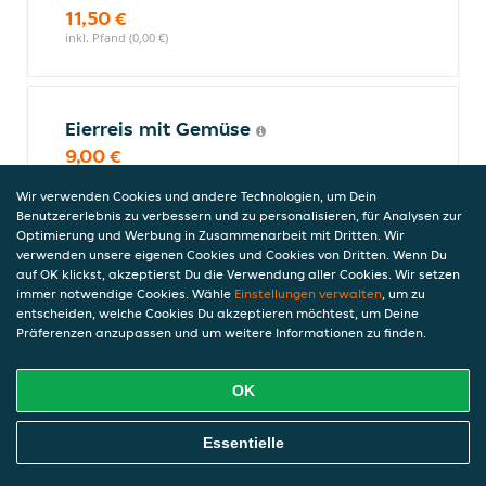
11,50 €
inkl. Pfand (0,00 €)
Eierreis mit Gemüse
9,00 €
inkl. Pfand (0,00 €)
Wir verwenden Cookies und andere Technologien, um Dein
Benutzererlebnis zu verbessern und zu personalisieren, für Analysen zur
Optimierung und Werbung in Zusammenarbeit mit Dritten. Wir
verwenden unsere eigenen Cookies und Cookies von Dritten. Wenn Du
Eierreis mit Hühnerfleisch
auf OK klickst, akzeptierst Du die Verwendung aller Cookies. Wir setzen
und Gemüse
immer notwendige Cookies. Wähle
Einstellungen verwalten
, um zu
entscheiden, welche Cookies Du akzeptieren möchtest, um Deine
10,50 €
Präferenzen anzupassen und um weitere Informationen zu finden.
inkl. Pfand (0,00 €)
OK
Spezialitäten des Hauses
Online Essen Bestellen
Essentielle
Alle Gerichte werden mit einer Beilage Ihrer Wahl serviert.